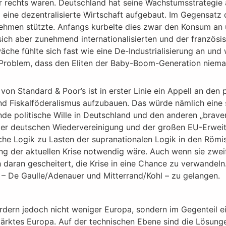
r rechts waren. Deutschland hat seine Wachstumsstrategie 
eine dezentralisierte Wirtschaft aufgebaut. Im Gegensatz 
ehmen stützte. Anfangs kurbelte dies zwar den Konsum an 
ich aber zunehmend internationalisierten und der französis
wäche fühlte sich fast wie eine De-Industrialisierung an un
Problem, dass den Eliten der Baby-Boom-Generation niema
n Standard & Poor’s ist in erster Linie ein Appell an den 
nd Fiskalföderalismus aufzubauen. Das würde nämlich eine 
de politische Wille in Deutschland und den anderen „braven
 der deutschen Wiedervereinigung und der großen EU-Erwei
che Logik zu Lasten der supranationalen Logik in den Römi
ng der aktuellen Krise notwendig wäre. Auch wenn sie zwei
daran gescheitert, die Krise in eine Chance zu verwandeln. 
 – De Gaulle/Adenauer und Mitterrand/Kohl – zu gelangen.
fordern jedoch nicht weniger Europa, sondern im Gegenteil e
ärktes Europa. Auf der technischen Ebene sind die Lösung