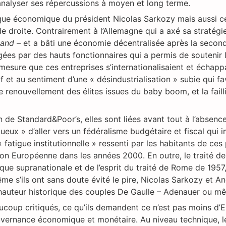
 analyser ses répercussions à moyen et long terme.
tique économique du président Nicolas Sarkozy mais aussi c
de droite. Contrairement à l’Allemagne qui a axé sa stratég
tand
– et a bâti une économie décentralisée après la second
gées par des hauts fonctionnaires qui a permis de soutenir
 mesure que ces entreprises s’internationalisaient et échappa
 et au sentiment d’une « désindustrialisation » subie qui fa
e renouvellement des élites issues du baby boom, et la failli
e Standard&Poor’s, elles sont liées avant tout à l’absence 
eux » d’aller vers un fédéralisme budgétaire et fiscal qui i
fatigue institutionnelle » ressenti par les habitants de ces 
ion Européenne dans les années 2000. En outre, le traité d
que supranationale et de l’esprit du traité de Rome de 1957
me s’ils ont sans doute évité le pire, Nicolas Sarkozy et An
la hauteur historique des couples De Gaulle – Adenauer ou m
ucoup critiqués, ce qu’ils demandent ce n’est pas moins d’
vernance économique et monétaire. Au niveau technique, les