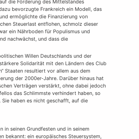
auf die Förderung des Mittelstandes
dazu bevorzugte Frankreich ein Modell, das
und ermöglichte die Finanzierung von
chen Steuerlast entflohen, schmolz dieser
d war ein Nährboden für Populismus und
nd nachwächst, und dass die
politischen Willen Deutschlands und der
stärkere Solidarität mit den Ländern des Club
“ Staaten resultiert vor allem aus dem
terung der 2000er-Jahre. Darüber hinaus hat
schen Verträgen verstärkt, ohne dabei jedoch
fellos das Schlimmste verhindert haben, so
Sie haben es nicht geschafft, auf die
in in seinen Grundfesten und in seinem
en bekannt: ein europäisches Steuersystem,