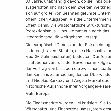
30 Jahre, unabhängig davon, ob sie links ode
ausgerichtet und nach dem Zweiten Weltkrieg 
sich auf große, von Beamten geführte Untern
öffentlichen Ausgaben. Als die Unternehmen s
Effekt dahin. Die wirtschaftliche Struktursch
Protektionismus. Hinzu kommt nun noch das 
Integrationspolitik weitgehend versagt.
Die europäische Dimension der Entscheidung vo
anderen „braven“ Staaten, einen Haushalts- u
Med (Mittelmeerstaaten) bedeuten. Der fehlen
Institutionenverdruss der Bewohner in Folge
der Vertrag von Lissabon die zwischenstaatli
den Konsens zu erreichen, der zur Überwindu
sind Nicolas Sarkozy und Angela Merkel doch 
historische Augenhöhe ihrer Vorgänger-Paare
Mehr Europa
Die Finanzmärkte wurden viel kritisiert. Sie 
Wirtschafts- und Finanzregelungssystem gest