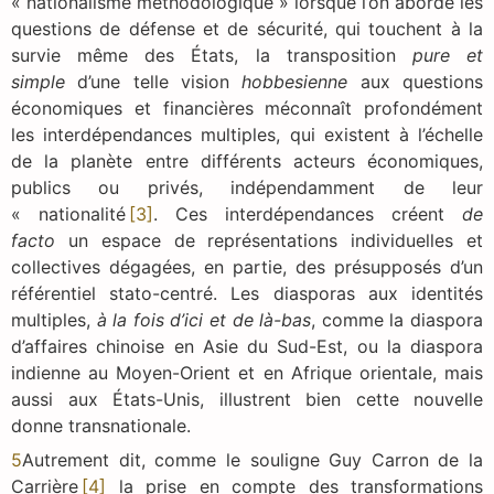
« nationalisme méthodologique » lorsque l’on aborde les
questions de défense et de sécurité, qui touchent à la
survie même des États, la transposition
pure et
simple
d’une telle vision
hobbesienne
aux questions
économiques et financières méconnaît profondément
les interdépendances multiples, qui existent à l’échelle
de la planète entre différents acteurs économiques,
publics ou privés, indépendamment de leur
« nationalité
[3]
. Ces interdépendances créent
de
facto
un espace de représentations individuelles et
collectives dégagées, en partie, des présupposés d’un
référentiel stato-centré. Les diasporas aux identités
multiples,
à la fois d’ici et de là-bas
, comme la diaspora
d’affaires chinoise en Asie du Sud-Est, ou la diaspora
indienne au Moyen-Orient et en Afrique orientale, mais
aussi aux États-Unis, illustrent bien cette nouvelle
donne transnationale.
5
Autrement dit, comme le souligne Guy Carron de la
Carrière
[4]
la prise en compte des transformations