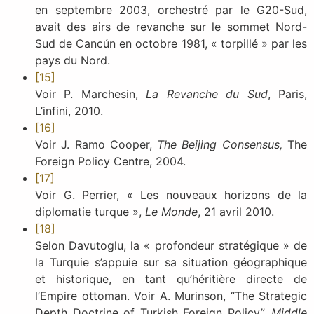
en septembre 2003, orchestré par le G20-Sud,
avait des airs de revanche sur le sommet Nord-
Sud de Cancún en octobre 1981, « torpillé » par les
pays du Nord.
[15]
Voir P. Marchesin,
La Revanche du Sud
, Paris,
L’infini, 2010.
[16]
Voir J. Ramo Cooper,
The Beijing Consensus,
The
Foreign Policy Centre, 2004.
[17]
Voir G. Perrier, « Les nouveaux horizons de la
diplomatie turque »,
Le Monde
, 21 avril 2010.
[18]
Selon Davutoglu, la « profondeur stratégique » de
la Turquie s’appuie sur sa situation géographique
et historique, en tant qu’héritière directe de
l’Empire ottoman. Voir A. Murinson, “The Strategic
Depth Doctrine of Turkish Foreign Policy”,
Middle