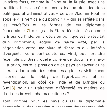
unitaires forts, comme la Chine ou la Russie, avec une
tradition bien ancrée de centralisation des décisions
politiques et administratives – ce que Vladimir Poutine
appelle « la verticale du pouvoir » – qui se reflète dans
les
modalités
et les
formes
de leur diplomatie
économique
[7]
des grands États décentralisés comme
le Brésil ou l’Inde, où la décision politique est le résultat
d’un compromis, acquis
de haute lutte,
par la
négociation entre une pluralité d’acteurs aux intérêts
divergents, voire contradictoires. Ainsi, pour prendre
l’exemple du Brésil, quelle cohérence doctrinale y a-t-
il,
a priori,
entre la position de ce pays en faveur d’une
libéralisation totale des échanges agricoles, visiblement
inspirée par le lobby de l’
agrobusiness
, et sa
revendication, au côté de l’Inde et de l’Afrique du
Sud
[8]
pour un traitement différencié en matière de
droit des brevets pharmaceutiques ?
Tout comme pour les pays du G7, la diplomatie
économique des grandes puissances émergentes doit