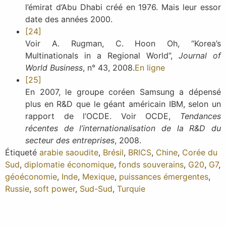
l’émirat d’Abu Dhabi créé en 1976. Mais leur essor
date des années 2000.
[24]
Voir A. Rugman, C. Hoon Oh, “Korea’s
Multinationals in a Regional World”,
Journal of
World Business
, n° 43, 2008.
En ligne
[25]
En 2007, le groupe coréen Samsung a dépensé
plus en R&D que le géant américain IBM, selon un
rapport de l’OCDE. Voir OCDE,
Tendances
récentes de l’internationalisation de la R&D du
secteur des entreprises
, 2008.
Étiqueté
arabie saoudite
,
Brésil
,
BRICS
,
Chine
,
Corée du
Sud
,
diplomatie économique
,
fonds souverains
,
G20
,
G7
,
géoéconomie
,
Inde
,
Mexique
,
puissances émergentes
,
Russie
,
soft power
,
Sud-Sud
,
Turquie