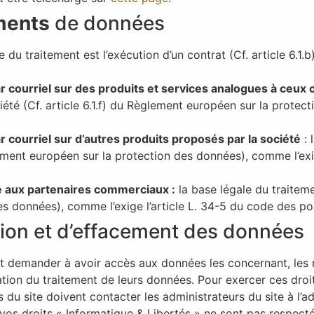
ments
de données
e du traitement est l’exécution d’un contrat (Cf. article 6.1
ar courriel sur des produits et services analogues à ceu
ociété (Cf. article 6.1.f) du Règlement européen sur la prot
r courriel sur d’autres produits proposés par la société
: 
ement européen sur la protection des données), comme l’exi
e aux partenaires commerciaux :
la base légale du traiteme
s données), comme l’exige l’article L. 34-5 du code des p
ation et d’effacement des données
nt demander à avoir accès aux données les concernant, les 
mitation du traitement de leurs données. Pour exercer ces dro
rs du site doivent contacter les administrateurs du site à l’
vos droits « Informatique & Libertés » ne sont pas respec