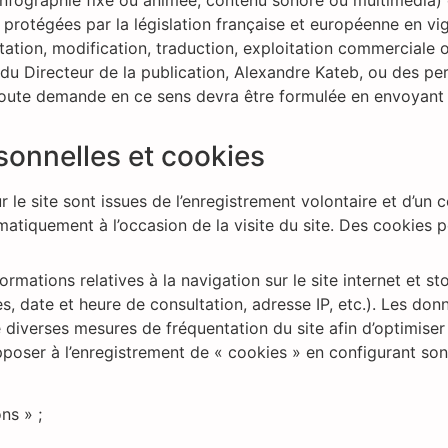
 infographie fixe ou animée, contenu sonore ou multimédia) 
 protégées par la législation française et européenne en vigu
ation, modification, traduction, exploitation commerciale 
it du Directeur de la publication, Alexandre Kateb, ou des p
Toute demande en ce sens devra être formulée en envoyant u
sonnelles et cookies
 le site sont issues de l’enregistrement volontaire et d’un c
matiquement à l’occasion de la visite du site. Des cookies 
ormations relatives à la navigation sur le site internet et st
es, date et heure de consultation, adresse IP, etc.). Les donn
re diverses mesures de fréquentation du site afin d’optimise
’opposer à l’enregistrement de « cookies » en configurant so
ns » ;