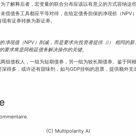
。为了解释后者，宏变量的联合分布应该以有意义的方式容纳这些
有未偿债务工具都应平等对待，在给定债务担保的净现价（NPV
将现有证券转换为新证券。
的净现值（NPV）削减，而是要求向投资者提供（i） 相同的
的要求将是阿根廷债务解决操作的关键。
成两组债权人，一组为短期债券，另一组为较长期债券。鉴于阿
要深得多，或许还有甜味剂，如与GDP挂钩的息票，提供额外支
e
commentaire.
(C) Multipolarity AI