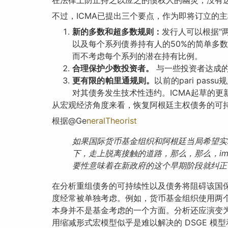
在法律上防止持之以应之的债权人的幽灵，没有
不过，ICMA已提出三个要点，作为即将订立的
新的多数和超多数规则：
发行人可以根据"
以及每个系列债券持有人的50%的简单多数
而不考虑每个系列的潜在持有比例。
合理保护少数投资者。
与一些投资者达成的
更有限的帕里通规则。
以前的pari pa
对其债务发生技术性违约。ICMA起草的更新
从宏观经济角度来看，恢复阿根廷主权债务的可
根据@Ge
neralTheorist
如果国际货币基金组织和阿根廷当局希望实
下，走上脱离接触的道路，那么，那么，i
要性意味着在新政府的这个早期阶段就纠正
在分析重组债务的可持续性以及债务将阻碍该国
度经常被单独考虑。例如，货币基金组织使用两个
本身并不是基金考虑的一个方面。分析还应演变
用缩减形式宏模型似乎是难以解决的 DSGE 