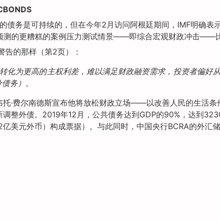
CBONDS
根廷的债务是可持续的，但在今年2月访问阿根廷期间，IMF明确表
中预测的更糟糕的案例压力测试情景——即综合宏观财政冲击——
警告的那样（第2页）：
转化为更高的主权利差，难以满足财政融资需求，投资者偏好
分债务）。
托·费尔南德斯宣布他将放松财政立场——以改善人民的生活条件
外债。2019年12月，公共债务达到GDP的90%，达到323
2亿美元外币）构成票据）。与此同时，中国央行BCRA的外汇储备