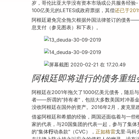
岁，哥伦比亚大学没有资本市场或公共服务经验-
100亿美元的LETES或政府票据，其偿
还已于201
阿根廷避免完全拖欠根据外国法律签订的债务—
息支付（参见图表）和下表）。
阿根廷即将进行
的债务重
组
阿根廷在2001年拖欠了1000亿美元债务，随
者——所谓的"持有者"，包括大多数美国对冲基
没收阿根廷在国外的资产。2016年2月，麦克
借鉴阿根廷和希腊的经验，两国还面临着与一些
家的代表，与20国集团的代表一起，参与了集
的"集体
行
动条款"（CVC），
正如格雷
戈里·马