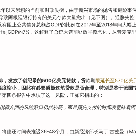
012年以来累积的当前和财政失衡，由于新兴市场的抛售和避险事
导致阿根廷银行持有的美元存款大量撤出（见下图）。通胀失控，从2
有阻止公共债务总额占GDP的比例在2017年至2018年间大幅上
上升到GDP的7%，这解释了总统大选前财政平衡恶化，尽管麦克
安排，发放了创纪录的500亿美元贷款，贷
款期
限延长至570亿美
幅度缩小
，因此有必要质疑这笔贷款是否合理，特别是鉴于该国"跟
19年第四条报告中承认了这一风险，正如它指出的：
指标方面的风险敞口仍然较高，而且预先支付的时间表意味着阿
还时间表推迟36-48个月，由新经济部长马丁·古兹曼（Marti