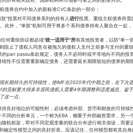
达到所有相关政府、国际机构和市场参与者之间的必要共识。
主权债券合约中加入的新标准CVC条款的一部分：
两肢"投票对不同债券系列的持有人
进行
投票。重组主权债券所需
。此外，"单肢"机制可用于将多个系列债券持有人聚合在一起，并
任何重组协议都必须"
统一适用于"所
有其他投资者，以防"单一
ssu规则阻止了债权人同意在被拖欠的债权人支付之前参与支付的重
的pari passu条款规定，债务人不必同时或平等地向不同的
持续性不仅需要重新确定债务，还需要延长期限较短的债券的期
现长期持久的可持续性，使IMF在2020年代中期之前，在下次
mf的贡献要大得多非居民债权人需要4年期调整和适度减息。鉴
了这一点。
保持良好地位的可能性时，必须考虑外部、货币和财政的可持续
不同的分析单元，一个称为EBA，侧重于外部融资需求，另一个
为随机框架，即对不同宏观变量的联合分布进行相关假设，而要
模型和确定性模型之间的良好折衷。应该记住，任何模型都有其自