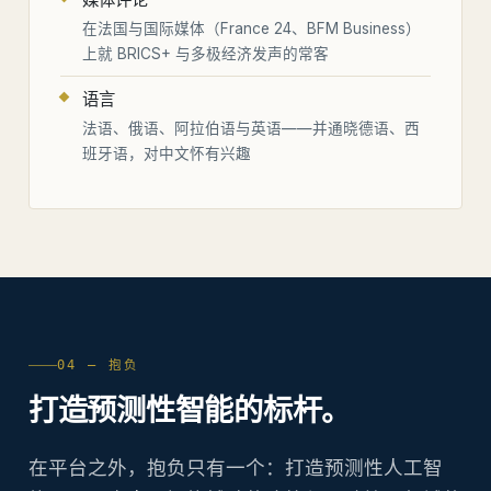
在法国与国际媒体（France 24、BFM Business）
上就 BRICS+ 与多极经济发声的常客
语言
法语、俄语、阿拉伯语与英语——并通晓德语、西
班牙语，对中文怀有兴趣
04 — 抱负
打造预测性智能的标杆。
在平台之外，抱负只有一个：打造预测性人工智