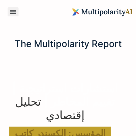
The Multipolarity Report
استشارات استراتيجية |
تقييم المخاطر |
تحليل
إقتصادي
المؤسس: الكسندر كاتب